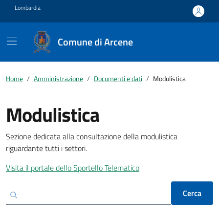
Vai ai contenuti
Vai al footer
Lombardia
Comune di Arcene
Home
Amministrazione
Documenti e dati
Modulistica
Modulistica
Sezione dedicata alla consultazione della modulistica
riguardante tutti i settori.
Visita il portale dello Sportello Telematico
Cerca