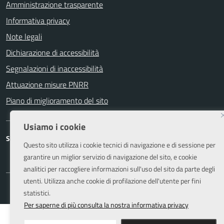
Amministrazione trasparente
Informativa privacy
Note legali
Dichiarazione di accessibilità
Segnalazioni di inaccessibilità
Attuazione misure PNRR
Piano di miglioramento del sito
Usiamo i cookie
SEGUICI SU
Questo sito utilizza i cookie tecnici di navigazione e di sessione per
Facebook
Instagram
garantire un miglior servizio di navigazione del sito, e cookie
analitici per raccogliere informazioni sull'uso del sito da parte degli
utenti. Utilizza anche cookie di profilazione dell'utente per fini
statistici.
Per saperne di più consulta la nostra informativa privacy