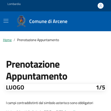
Vai ai contenuti
Vai al footer
Lombardia
Comune di Arcene
Home
Prenotazione Appuntamento
Prenotazione
Appuntamento
LUOGO
1
/5
I campi contraddistinti dal simbolo asterisco sono obbligatori