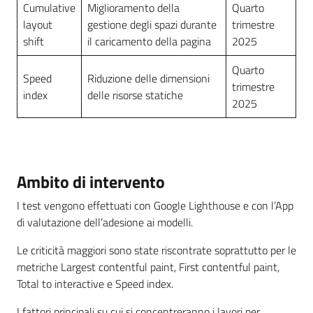
Cumulative
Miglioramento della
Quarto
layout
gestione degli spazi durante
trimestre
shift
il caricamento della pagina
2025
Quarto
Speed
Riduzione delle dimensioni
trimestre
index
delle risorse statiche
2025
Ambito di intervento
I test vengono effettuati con Google Lighthouse e con l’App
di valutazione dell’adesione ai modelli.
Le criticità maggiori sono state riscontrate soprattutto per le
metriche Largest contentful paint, First contentful paint,
Total to interactive e Speed index.
I fattori principali su cui si concentreranno i lavori per