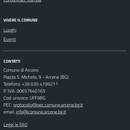
VIVERE IL COMUNE
Luoghi
Eventi
CONTATTI
Comune di Arcene
Piazza S. Michele, 9 - Arcene (BG)
Telefono: +39 035 4199211
P. IVA: 00657640165
Cod. univoco: UFF9BG
PEC:
protocollo@pec.comune.arcene.bg.it
email:
info@comune.arcene.bg.it
Leggi le FAQ