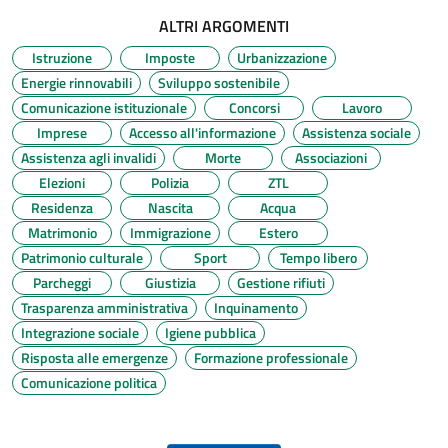
ALTRI ARGOMENTI
Istruzione
Imposte
Urbanizzazione
Energie rinnovabili
Sviluppo sostenibile
Comunicazione istituzionale
Concorsi
Lavoro
Imprese
Accesso all'informazione
Assistenza sociale
Assistenza agli invalidi
Morte
Associazioni
Elezioni
Polizia
ZTL
Residenza
Nascita
Acqua
Matrimonio
Immigrazione
Estero
Patrimonio culturale
Sport
Tempo libero
Parcheggi
Giustizia
Gestione rifiuti
Trasparenza amministrativa
Inquinamento
Integrazione sociale
Igiene pubblica
Risposta alle emergenze
Formazione professionale
Comunicazione politica