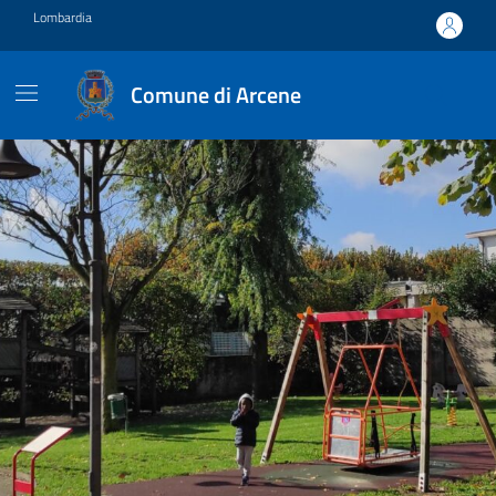
Vai ai contenuti
Vai al footer
Lombardia
Comune di Arcene
Comune di Arcene