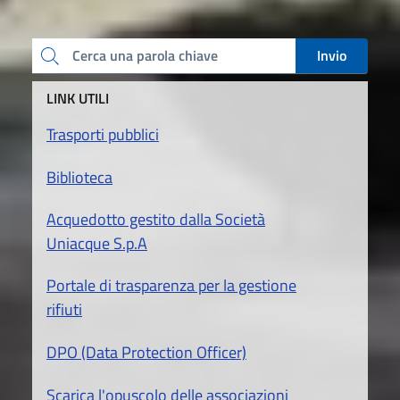
Cerca una parola chiave
Invio
LINK UTILI
Trasporti pubblici
Biblioteca
Acquedotto gestito dalla Società
Uniacque S.p.A
Portale di trasparenza per la gestione
rifiuti
DPO (Data Protection Officer)
Scarica l'opuscolo delle associazioni