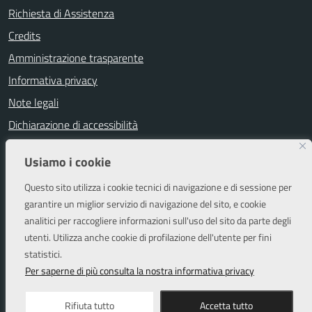
Richiesta di Assistenza
Credits
Amministrazione trasparente
Informativa privacy
Note legali
Dichiarazione di accessibilità
Segnalazioni di inaccessibilità
Usiamo i cookie
Attuazione misure PNRR
Questo sito utilizza i cookie tecnici di navigazione e di sessione per
Piano di miglioramento del sito
garantire un miglior servizio di navigazione del sito, e cookie
analitici per raccogliere informazioni sull'uso del sito da parte degli
utenti. Utilizza anche cookie di profilazione dell'utente per fini
SEGUICI SU
statistici.
Facebook
Instagram
Per saperne di più consulta la nostra informativa privacy
Rifiuta tutto
Accetta tutto