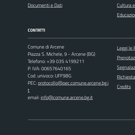
Documenti e Dati
Cultura 
Educazio
CONTATTI
Comune di Arcene
Leggi le
Piazza S. Michele, 9 - Arcene (BG)
Prenota
Telefono: +39 035 4199211
Segnalazi
P. IVA: 00657640165
Cod. univoco: UFF9BG
Richiesta
PEC:
protocollo@pec.comune.arcene.bg.i
Credits
t
email:
info@comune.arcene.bg.it