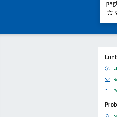
pag
Cont
L
R
P
Prob
S