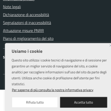
Note legali
Dichiarazione di accessibilità
Segnalazioni di inaccessibilità
Attuazione misure PNRR
Piano di miglioramento del sito
Usiamo i cookie
SEGUICI SU
Questo sito utilizza i cookie tecnici di navigazione e di sessione per
Facebook
Instagram
garantire un miglior servizio di navigazione del sito, e cookie
analitici per raccogliere informazioni sull'uso del sito da parte degli
utenti. Utilizza anche cookie di profilazione dell'utente per fini
statistici.
Per saperne di più consulta la nostra informativa privacy
Rifiuta tutto
Accetta tutto