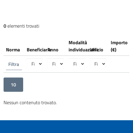
0
elementi trovati
Modalità
Importo
Norma
Beneficiario
Anno
individuazione
Ufficio
(€)
10
Nessun contenuto trovato.