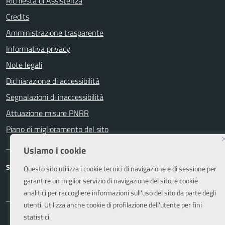
Richiesta di Assistenza
Credits
Amministrazione trasparente
Informativa privacy
Note legali
Dichiarazione di accessibilità
Segnalazioni di inaccessibilità
Attuazione misure PNRR
Piano di miglioramento del sito
Usiamo i cookie
SEGUICI SU
Questo sito utilizza i cookie tecnici di navigazione e di sessione per
garantire un miglior servizio di navigazione del sito, e cookie
Facebook
Instagram
analitici per raccogliere informazioni sull'uso del sito da parte degli
utenti. Utilizza anche cookie di profilazione dell'utente per fini
statistici.