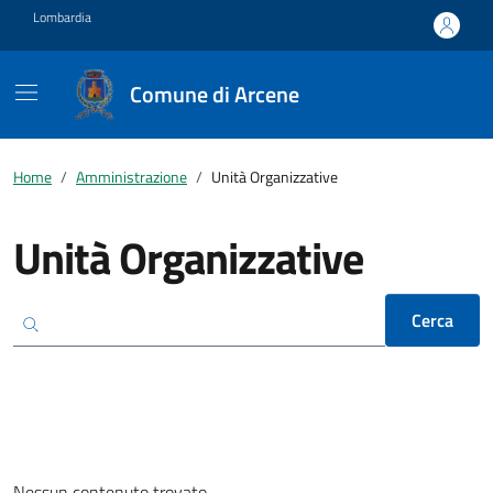
Vai ai contenuti
Vai al footer
Lombardia
Comune di Arcene
Home
Amministrazione
Unità Organizzative
Unità Organizzative
Cerca
Nessun contenuto trovato.