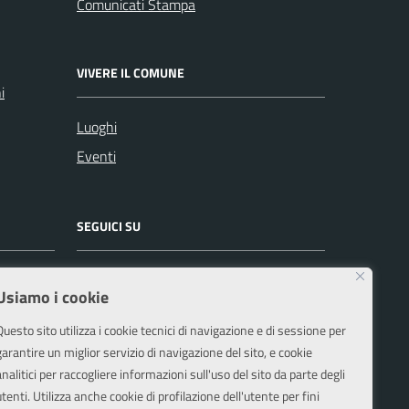
Comunicati Stampa
VIVERE IL COMUNE
i
Luoghi
Eventi
SEGUICI SU
Facebook
Instagram
Usiamo i cookie
Questo sito utilizza i cookie tecnici di navigazione e di sessione per
garantire un miglior servizio di navigazione del sito, e cookie
analitici per raccogliere informazioni sull'uso del sito da parte degli
utenti. Utilizza anche cookie di profilazione dell'utente per fini