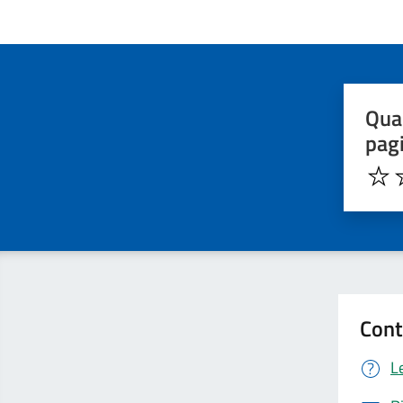
Quan
pag
Cont
L