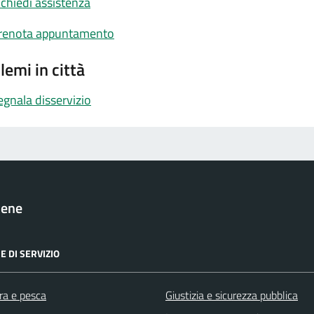
ichiedi assistenza
renota appuntamento
lemi in città
egnala disservizio
cene
E DI SERVIZIO
ra e pesca
Giustizia e sicurezza pubblica