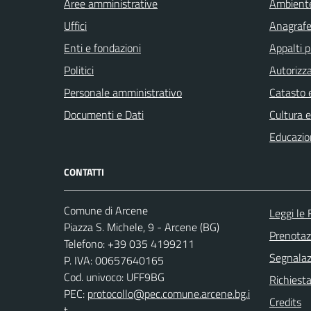
Aree amministrative
Ambient
Uffici
Anagrafe 
Enti e fondazioni
Appalti p
Politici
Autorizza
Personale amministrativo
Catasto e
Documenti e Dati
Cultura 
Educazio
CONTATTI
Comune di Arcene
Leggi le
Piazza S. Michele, 9 - Arcene (BG)
Prenota
Telefono: +39 035 4199211
Segnalazi
P. IVA: 00657640165
Cod. univoco: UFF9BG
Richiesta
PEC:
protocollo@pec.comune.arcene.bg.i
Credits
t