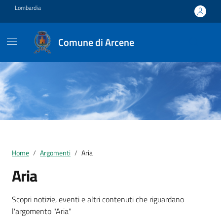
Vai ai contenuti
Vai al footer
Lombardia
Comune di Arcene
Home
Argomenti
Aria
Aria
Dettagli della notizia
Scopri notizie, eventi e altri contenuti che riguardano
l'argomento "Aria"