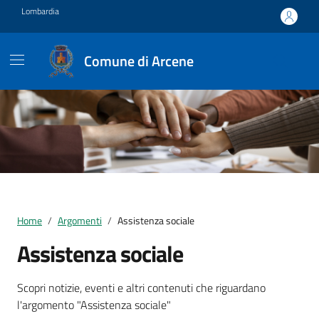
Vai ai contenuti
Vai al footer
Lombardia
Comune di Arcene
Home
Argomenti
Assistenza sociale
Assistenza sociale
Dettagli della notizia
Scopri notizie, eventi e altri contenuti che riguardano
l'argomento "Assistenza sociale"