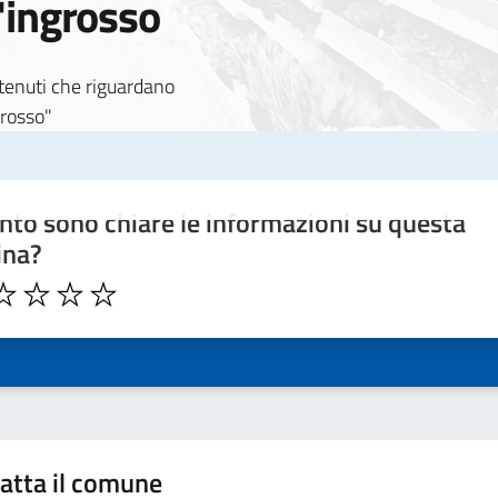
'ingrosso
 notizia
ontenuti che riguardano
grosso"
to sono chiare le informazioni su questa
ina?
atta il comune