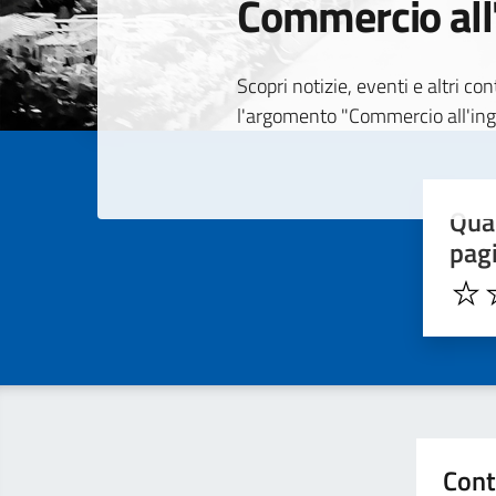
Commercio all
Dettagli della
Scopri notizie, eventi e altri c
l'argomento "Commercio all'in
Quan
pag
Cont