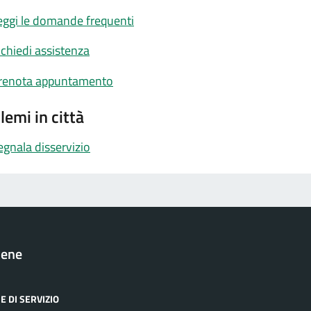
eggi le domande frequenti
ichiedi assistenza
renota appuntamento
lemi in città
egnala disservizio
cene
E DI SERVIZIO