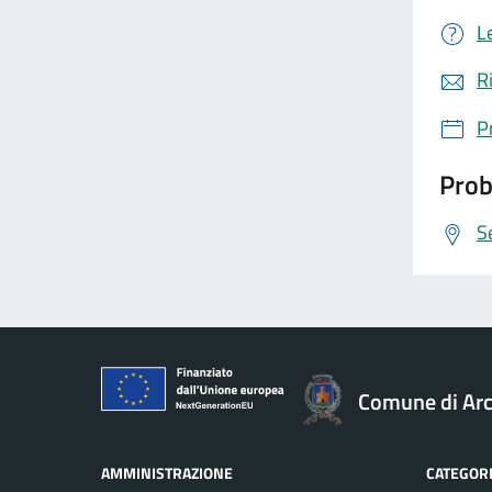
L
R
P
Prob
S
Comune di Ar
AMMINISTRAZIONE
CATEGORI