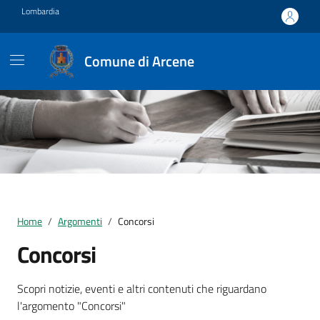
Vai ai contenuti
Vai al footer
Lombardia
Comune di Arcene
Home
Argomenti
Concorsi
Concorsi
Dettagli della notizia
Scopri notizie, eventi e altri contenuti che riguardano
l'argomento "Concorsi"