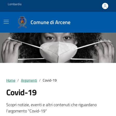
Vai ai contenuti
Vai al footer
Lombardia
Comune di Arcene
Home
Argomenti
Covid-19
Covid-19
Dettagli della notizia
Scopri notizie, eventi e altri contenuti che riguardano
l'argomento "Covid-19"