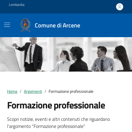
Vai ai contenuti
Vai al footer
Lombardia
Comune di Arcene
Home
Argomenti
Formazione professionale
Formazione professionale
Dettagli della notizia
Scopri notizie, eventi e altri contenuti che riguardano
l'argomento "Formazione professionale"