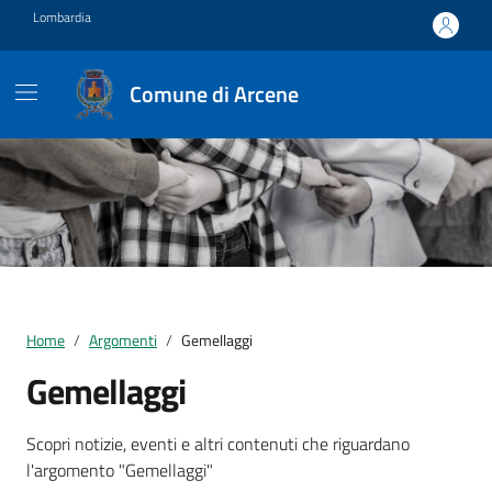
Vai ai contenuti
Vai al footer
Lombardia
Comune di Arcene
Home
Argomenti
Gemellaggi
Gemellaggi
Dettagli della notizia
Scopri notizie, eventi e altri contenuti che riguardano
l'argomento "Gemellaggi"