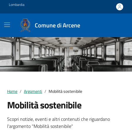
Vai ai contenuti
Vai al footer
Lombardia
Comune di Arcene
Home
Argomenti
Mobilità sostenibile
Mobilità sostenibile
Dettagli della notizia
Scopri notizie, eventi e altri contenuti che riguardano
l'argomento "Mobilità sostenibile"