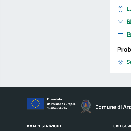
L
R
P
Prob
S
Comune di Ar
AMMINISTRAZIONE
CATEGORI