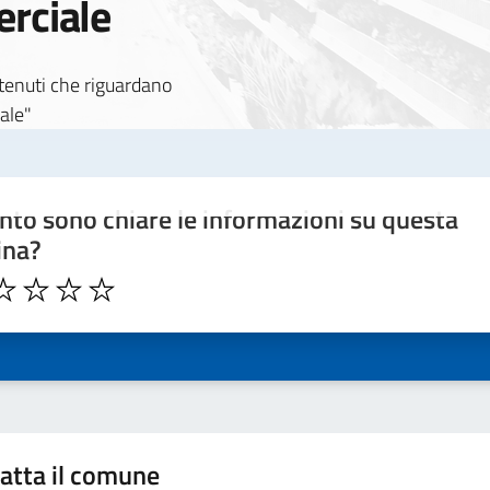
erciale
 notizia
ontenuti che riguardano
ale"
to sono chiare le informazioni su questa
ina?
atta il comune