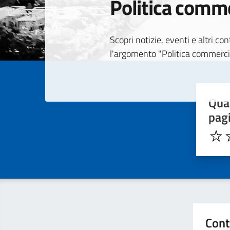
Politica comm
Dettagli della
Scopri notizie, eventi e altri c
l'argomento "Politica commerci
Quan
pag
Cont