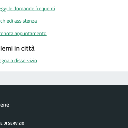
eggi le domande frequenti
ichiedi assistenza
renota appuntamento
lemi in città
egnala disservizio
cene
E DI SERVIZIO