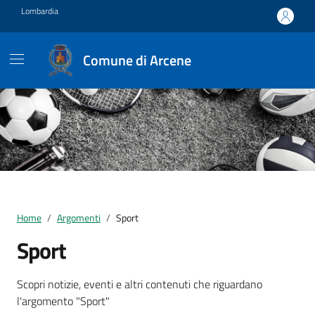
Vai ai contenuti
Vai al footer
Lombardia
Comune di Arcene
Home
Argomenti
Sport
Sport
Dettagli della notizia
Scopri notizie, eventi e altri contenuti che riguardano
l'argomento "Sport"