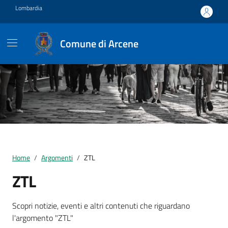
Vai ai contenuti
Vai al footer
Lombardia
Comune di Arcene
Home
Argomenti
ZTL
ZTL
Dettagli della notizia
Scopri notizie, eventi e altri contenuti che riguardano
l'argomento "ZTL"