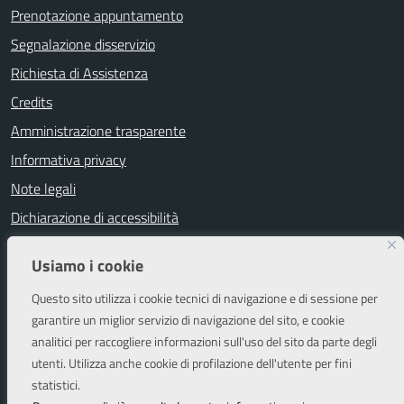
Prenotazione appuntamento
Segnalazione disservizio
Richiesta di Assistenza
Credits
Amministrazione trasparente
Informativa privacy
Note legali
Dichiarazione di accessibilità
Segnalazioni di inaccessibilità
Usiamo i cookie
Attuazione misure PNRR
Questo sito utilizza i cookie tecnici di navigazione e di sessione per
Piano di miglioramento del sito
garantire un miglior servizio di navigazione del sito, e cookie
analitici per raccogliere informazioni sull'uso del sito da parte degli
utenti. Utilizza anche cookie di profilazione dell'utente per fini
SEGUICI SU
statistici.
Facebook
Instagram