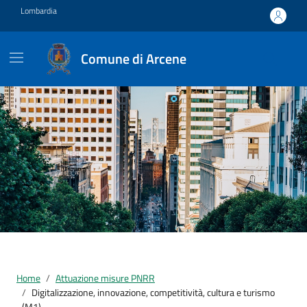
Vai ai contenuti
Vai al footer
Lombardia
Comune di Arcene
Home
Attuazione misure PNRR
Digitalizzazione, innovazione, competitività, cultura e turismo
(M1)