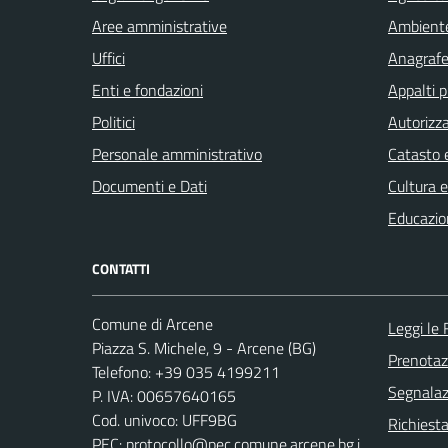
Aree amministrative
Ambient
Uffici
Anagrafe 
Enti e fondazioni
Appalti p
Politici
Autorizza
Personale amministrativo
Catasto e
Documenti e Dati
Cultura 
Educazio
CONTATTI
Comune di Arcene
Leggi le
Piazza S. Michele, 9 - Arcene (BG)
Prenota
Telefono: +39 035 4199211
Segnalazi
P. IVA: 00657640165
Cod. univoco: UFF9BG
Richiesta
PEC:
protocollo@pec.comune.arcene.bg.i