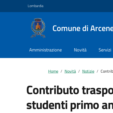
Vai ai contenuti
Vai al footer
Lombardia
Comune di Arcen
Amministrazione
Novità
Servizi
Home
Novità
Notizie
Contrib
Contributo traspo
studenti primo a