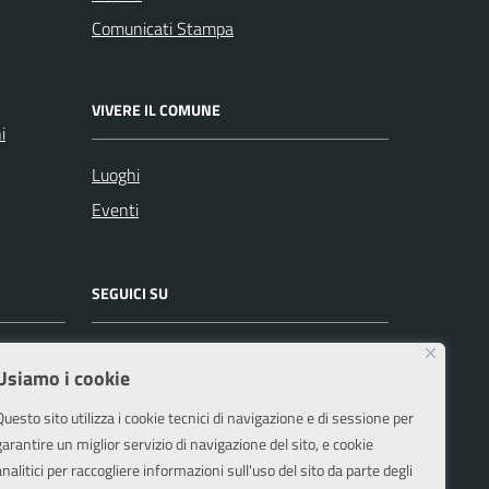
Comunicati Stampa
VIVERE IL COMUNE
i
Luoghi
Eventi
SEGUICI SU
Facebook
Instagram
Usiamo i cookie
Questo sito utilizza i cookie tecnici di navigazione e di sessione per
garantire un miglior servizio di navigazione del sito, e cookie
analitici per raccogliere informazioni sull'uso del sito da parte degli