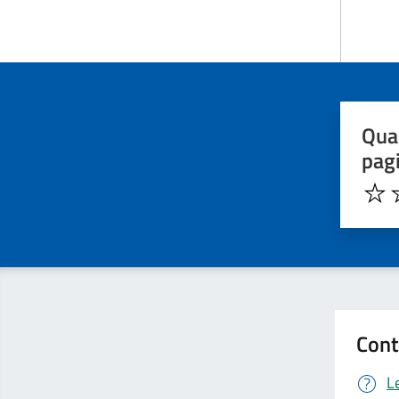
Quan
pag
Cont
L