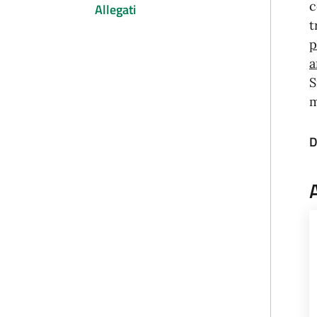
c
Allegati
t
p
a
S
m
D