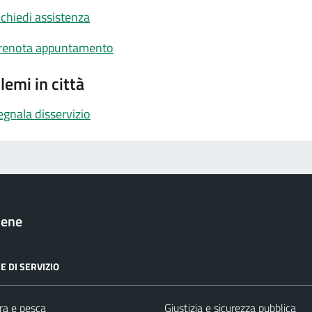
ichiedi assistenza
renota appuntamento
lemi in città
egnala disservizio
cene
E DI SERVIZIO
ra e pesca
Giustizia e sicurezza pubblica