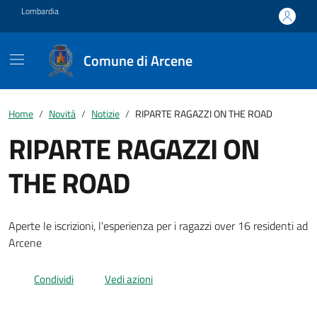
Vai ai contenuti
Vai al footer
Lombardia
Comune di Arcene
Home
Novità
Notizie
RIPARTE RAGAZZI ON THE ROAD
RIPARTE RAGAZZI ON
THE ROAD
Aperte le iscrizioni, l'esperienza per i ragazzi over 16 residenti ad
Arcene
Condividi
Vedi azioni