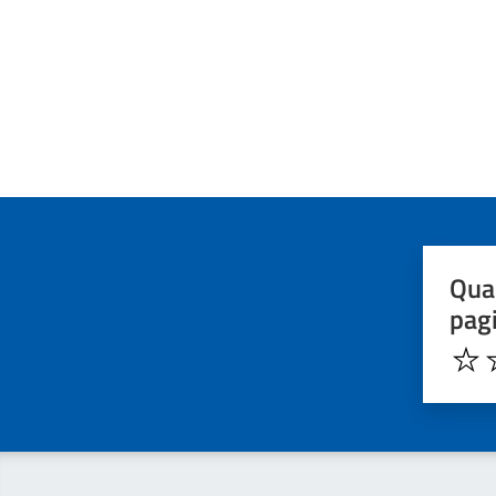
Quan
pag