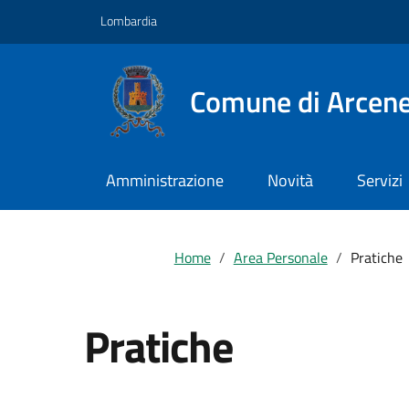
Vai ai contenuti
Vai al footer
Lombardia
Comune di Arcen
Amministrazione
Novità
Servizi
Home
Area Personale
Pratiche
Pratiche